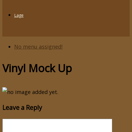
Lage
No menu assigned!
Vinyl Mock Up
Leave a Reply