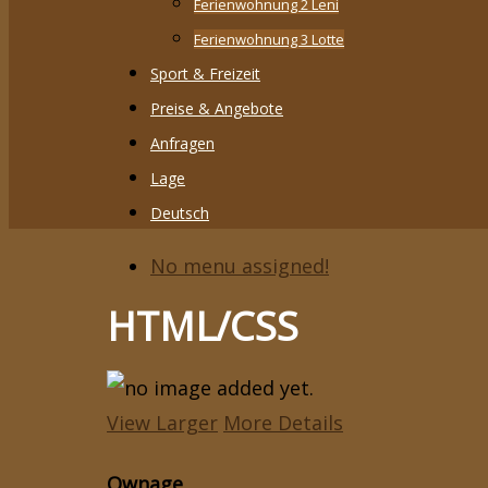
Ferienwohnung 2 Leni
Ferienwohnung 3 Lotte
Sport & Freizeit
Preise & Angebote
Anfragen
Lage
Deutsch
No menu assigned!
HTML/CSS
View Larger
More Details
Ownage